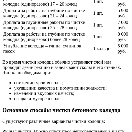
1 шт.
колодца (единоразово) 17 – 20 колец
руб.
Доплата за работы на глубине по чистке
5 900
1 шт.
колодца (единоразово) 21 – 24 колец
руб.
Доплата за глубинные работы по чистке
7 000
1 шт.
колодца (единоразово) 25 – 28 колец
руб.
Доплата за работы на глубине по чистке
8 000
1 шт.
колодца (единоразово) более 28 колец
руб.
Углубление колодца – глина, суглинок,
5 000
1 кольцо
песок
руб.
Во время чистки колодца обычно устраняют слой ила,
проводят дезинфекцию и заделывают сколы в его стенках.
Чистка необходима при:
снижении уровня воды;
ухудшении качества и помутнении жидкости;
изменении вкусовых качеств;
осадке и мусоре в воде.
Основные способы чистки бетонного колодца
Существуют различные варианты чистки колодца:
Ручная чистка. Нужно опуститься непосредственно в шахту