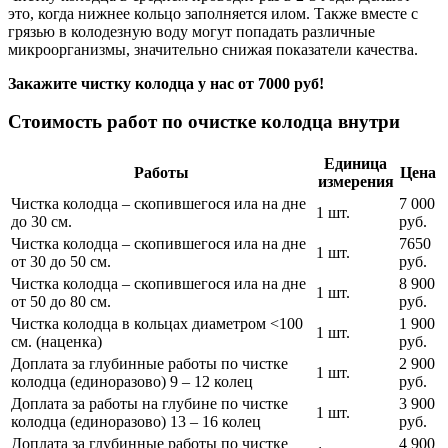
это, когда нижнее кольцо заполняется илом. Также вместе с
грязью в колодезную воду могут попадать различные
микроорганизмы, значительно снижая показатели качества.
Закажите чистку колодца у нас от 7000 руб!
Стоимость работ по очистке колодца внутри
Единица
Работы
Цена
измерения
Чистка колодца – скопившегося ила на дне
7 000
1 шт.
до 30 см.
руб.
Чистка колодца – скопившегося ила на дне
7650
1 шт.
от 30 до 50 см.
руб.
Чистка колодца – скопившегося ила на дне
8 900
1 шт.
от 50 до 80 см.
руб.
Чистка колодца в кольцах диаметром <100
1 900
1 шт.
см. (наценка)
руб.
Доплата за глубинные работы по чистке
2 900
1 шт.
колодца (единоразово) 9 – 12 колец
руб.
Доплата за работы на глубине по чистке
3 900
1 шт.
колодца (единоразово) 13 – 16 колец
руб.
Доплата за глубинные работы по чистке
4 900