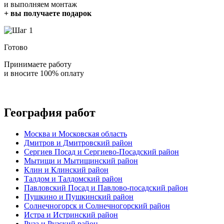
и выполняем монтаж
+ вы получаете подарок
Готово
Принимаете работу
и вносите 100% оплату
География работ
Москва и Московская область
Дмитров и Дмитровский район
Сергиев Посад и Сергиево-Посадский район
Мытищи и Мытищинский район
Клин и Клинский район
Талдом и Талдомский район
Павловский Посад и Павлово-посадский район
Пушкино и Пушкинский район
Солнечногорск и Солнечногорский район
Истра и Истринский район
Руза и Рузский район